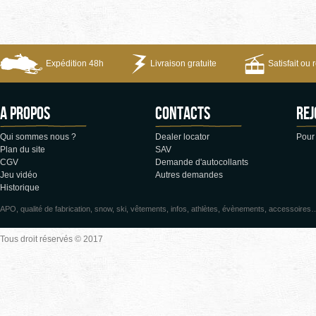
Expédition 48h
Livraison gratuite
Satisfait ou
A propos
CONTACTS
Rej
Qui sommes nous ?
Dealer locator
Pour 
Plan du site
SAV
CGV
Demande d'autocollants
Jeu vidéo
Autres demandes
Historique
APO, qualité de fabrication, snow, ski, vêtements, infos, athlètes, évènements, accessoires
Tous droit réservés © 2017