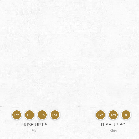
166
171
176
181
176
184
191
RISE UP FS
RISE UP BC
Skis
Skis