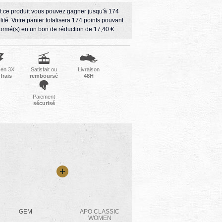
t ce produit vous pouvez gagner jusqu'à
174
lité
. Votre panier totalisera
174
points
pouvant
formé(s) en un bon de réduction de
17,40 €
.
 en 3X
Satisfait ou
Livraison
frais
remboursé
48H
Paiement
sécurisé
+
GEM
APO CLASSIC
WOMEN