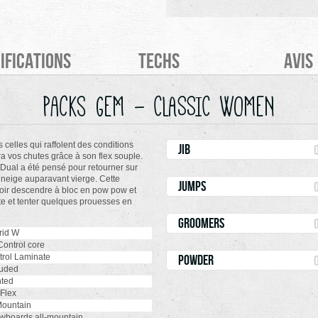
ifications
Techs
Avis
Packs GEM - CLASSIC WOMEN
 celles qui raffolent des conditions
jib
a vos chutes grâce à son flex souple.
Dual a été pensé pour retourner sur
a neige auparavant vierge. Cette
jumps
uvoir descendre à bloc en pow pow et
ste et tenter quelques prouesses en
groomers
rid W
ontrol core
rol Laminate
powder
uded
ted
 Flex
Mountain
boards all-mountain