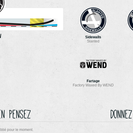
Sidewalls
Slanted
Fartage
Factory Waxed By WEND
en pensez
Donnez
blié pour le moment.