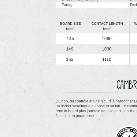
Fartage
Fac
BOARD SIZE
CONTACT LENGTH
W
(mm)
(mm)
145
1060
149
1090
153
1110
Cambr
Du pop, du contrôle et une faculté à pardonner L
un rocker symétrique au nose et au tail. Le cambre
rend la board plus joueuse dans le park, tandis 
flotaison en poudreuse.