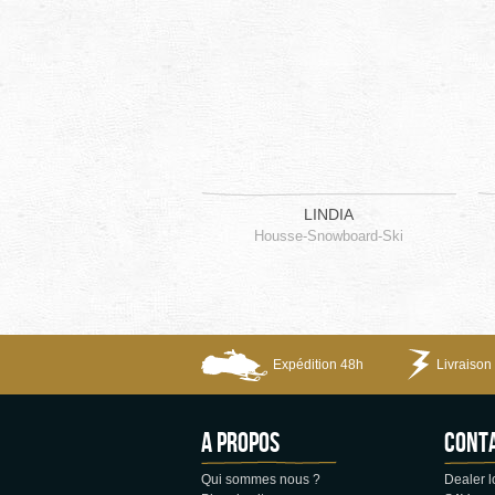
LINDIA
Housse-Snowboard-Ski
Expédition 48h
Livraison 
A propos
CONT
Qui sommes nous ?
Dealer l