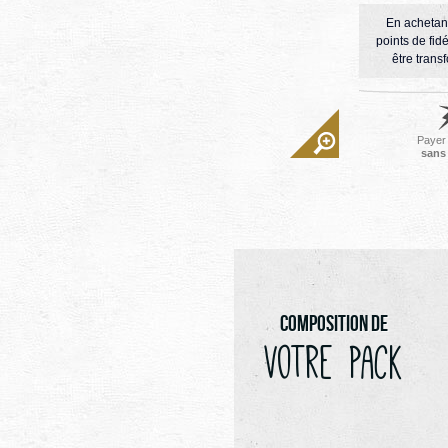
En achetan
points de fidé
être trans
Payer
sans 
Composition de
votre pack