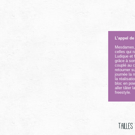
L’appel de
Mesdames,vo
celles qui 
Ludique et 
grâce à son
couplé au 
retourner s
journée la 
la réalisat
bloc en pow
aller tâter 
freestyle.
Tailles