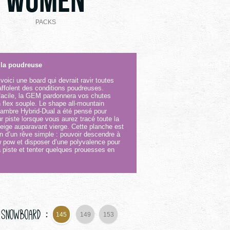
WOMEN
PACKS
 la poudreuse
ici une board qui devrait ravir toutes
raffolent des conditions poudreuses.
facile, la GEM pardonnera vos chutes
 flex souple. Le shape all-mountain
cambre Hybrid-Dual a été pensé pour
ur piste lorsque vous aurez tracé toute la
neige auparavant vierge. Cette planche est
ion d’un rêve simple : pouvoir descendre à
 pow et disposer d’une polyvalence pour
la piste et tenter quelques prouesses en
 Snowboard :
145
149
153