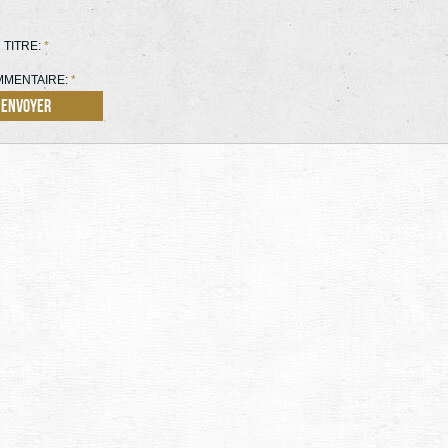
TITRE:
*
MENTAIRE:
*
Envoyer