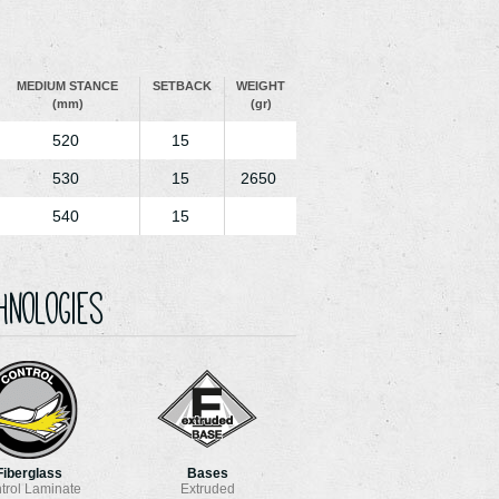
MEDIUM STANCE
SETBACK
WEIGHT
(mm)
(gr)
520
15
530
15
2650
540
15
hnologies
Fiberglass
Bases
trol Laminate
Extruded