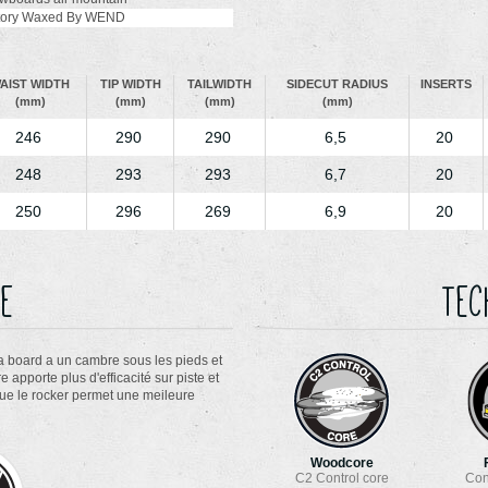
tory Waxed By WEND
AIST WIDTH
TIP WIDTH
TAILWIDTH
SIDECUT RADIUS
INSERTS
(mm)
(mm)
(mm)
(mm)
246
290
290
6,5
20
248
293
293
6,7
20
250
296
269
6,9
20
e
Tec
a board a un cambre sous les pieds et
 apporte plus d'efficacité sur piste et
que le rocker permet une meileure
Woodcore
C2 Control core
Con