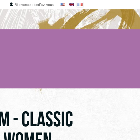
Bienvenue
Identifiez-vous
OAR
RIE
S
S
M - CLASSIC