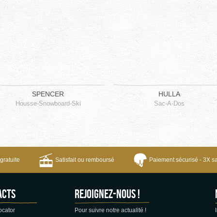
SPENCER
HULLA
Housse-Snowboard-Ski
Sac-A-Dos
gratuite
Satisfait ou remboursé
Paiement sécurisé - 3X sa
ACTS
Rejoignez-nous !
ocator
Pour suivre notre actualité !