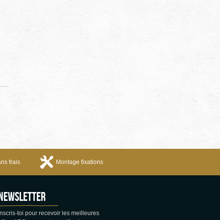
ns frais
Montage fixations
Newsletter
Inscris-toi pour recevoir les meilleures