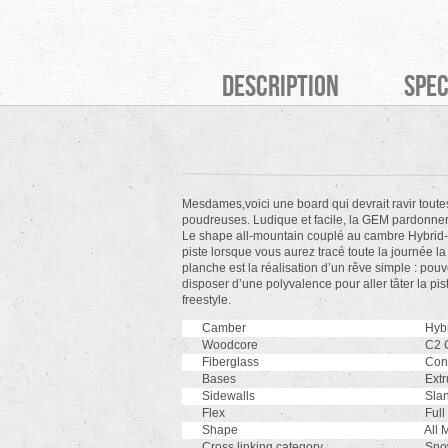
Description
Spec
Mesdames,voici une board qui devrait ravir toutes
poudreuses. Ludique et facile, la GEM pardonner
Le shape all-mountain couplé au cambre Hybrid-
piste lorsque vous aurez tracé toute la journée l
planche est la réalisation d’un rêve simple : po
disposer d’une polyvalence pour aller tâter la pi
freestyle.
Camber
Hyb
Woodcore
C2 C
Fiberglass
Cont
Bases
Extr
Sidewalls
Slan
Flex
Full
Shape
All 
Cross linking category
Snow