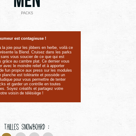
Men
PACKS
umeur est contagieuse !
la joie pour les jibbers en herbe, voilà ce
résente la Blend. Cruisez dans les parks
e sans vous soucier de ce que qui est
 grâce au cambre plat. Ce dernier vous
er avec le moindre relief et à apporter
de fun propice aux press sur les modules
te planche est tolérante et possède un
 ludique pour vous permettre de tenter
icks et garder un contrôle en toutes
es. Soyez créatifs et partagez votre
otre voisin de télésiège !
Tailles Snowboard :