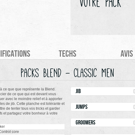
votre pack
ifications
Techs
Avis
Packs BLEND - Classic Men
là ce que que représente la Blend.
jib
ucier de ce que qui est devant vous
er avec le moindre relief et à apporter
es de jib. Cette planche est tolérante et
jumps
e de tenter tous vos tricks et garder
fs et partagez votre bonheur à votre
groomers
ker
ontrol core