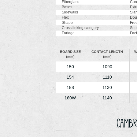
Fiberglass
Cont
Bases
Extr
Sidewalls
Slan
Flex
Doub
Shape
Free
Cross linking category
Snow
Fartage
Fac
BOARD SIZE
CONTACT LENGTH
W
(mm)
(mm)
150
1090
154
1110
158
1130
160W
1140
Cambr