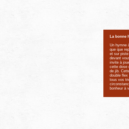
La bonne h
Un hymne à 
que que rep
et sur pist
devant vous
invite à jou
cette dose 
de jib. Cet
double flex
tous vos tr
circonstanc
bonheur à v