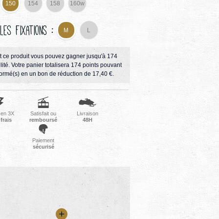
150
154
158
160w
lles fixations :
M
L
t ce produit vous pouvez gagner jusqu'à
174
lité
. Votre panier totalisera
174
points
pouvant
formé(s) en un bon de réduction de
17,40 €
.
 en 3X
Satisfait ou
Livraison
frais
remboursé
48H
Paiement
sécurisé
+