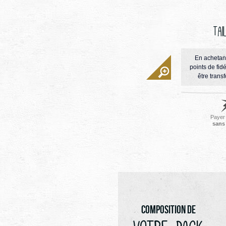
Tai
En achetan
points de fidé
être trans
Payer
sans 
Composition de