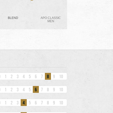
BLEND
APO CLASSIC
MEN
0
1
2
3
4
5
6
7
8
9
10
0
1
2
3
4
5
6
7
8
9
10
0
1
2
3
4
5
6
7
8
9
10