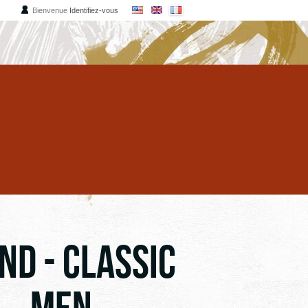
Bienvenue
Identifiez-vous
OAR
RIE
S
S
ND - Classic