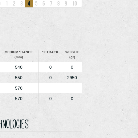
0
1
2
3
4
5
6
7
8
9
10
MEDIUM STANCE
SETBACK
WEIGHT
(mm)
(gr)
540
0
0
550
0
2950
570
570
0
0
hnologies