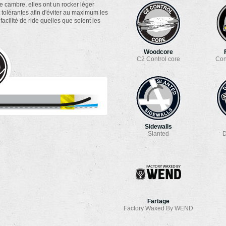
de cambre, elles ont un rocker léger
t tolérantes afin d'éviter au maximum les
facilité de ride quelles que soient les
Woodcore
C2 Control core
Con
Sidewalls
Slanted
D
Fartage
Factory Waxed By WEND