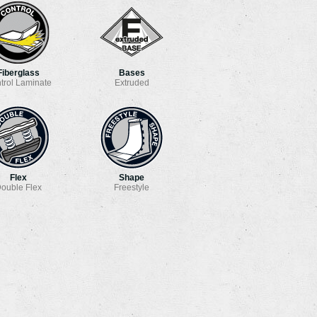
Fiberglass
Bases
trol Laminate
Extruded
Flex
Shape
ouble Flex
Freestyle