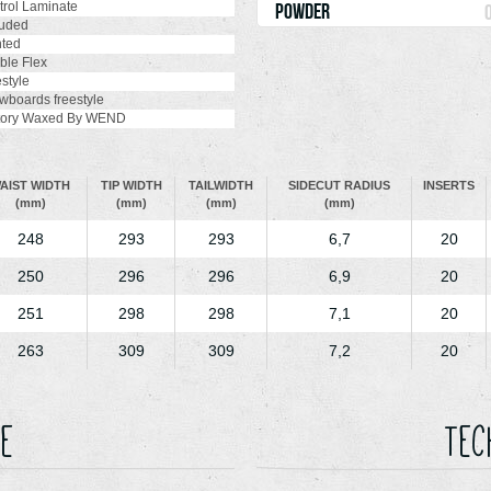
rol Laminate
powder
uded
ted
le Flex
style
boards freestyle
tory Waxed By WEND
AIST WIDTH
TIP WIDTH
TAILWIDTH
SIDECUT RADIUS
INSERTS
(mm)
(mm)
(mm)
(mm)
248
293
293
6,7
20
250
296
296
6,9
20
251
298
298
7,1
20
263
309
309
7,2
20
e
Tec