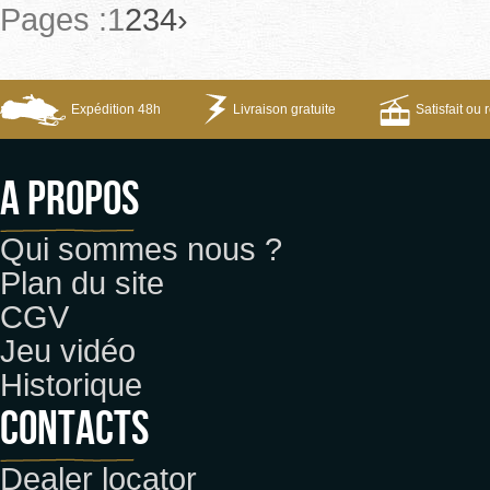
Pages :
1
2
3
4
›
Expédition 48h
Livraison gratuite
Satisfait ou
A propos
Qui sommes nous ?
Plan du site
CGV
Jeu vidéo
Historique
CONTACTS
Dealer locator