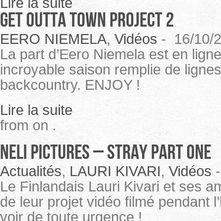
Lire la suite
Get Outta Town Project 2
EERO NIEMELA
,
Vidéos
-
16/10/
La part d’Eero Niemela est en ligne
incroyable saison remplie de ligne
backcountry. ENJOY !
Lire la suite
from on .
Neli Pictures – Stray PART ONE
Actualités
,
LAURI KIVARI
,
Vidéos
Le Finlandais Lauri Kivari et ses am
de leur projet vidéo filmé pendant 
voir de toute urgence !