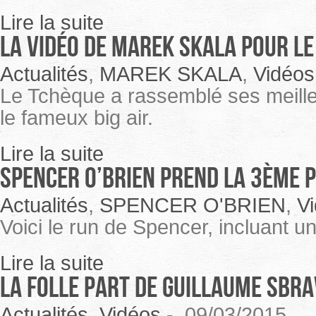
Lire la suite
La vidéo de Marek Skala pour le
Actualités
,
MAREK SKALA
,
Vidéos
Le Tchèque a rassemblé ses meilleu
le fameux big air.
Lire la suite
Spencer O’Brien prend la 3ème p
Actualités
,
SPENCER O'BRIEN
,
V
Voici le run de Spencer, incluant u
Lire la suite
La folle part de Guillaume Sbr
Actualités
,
Vidéos
-
09/03/2015