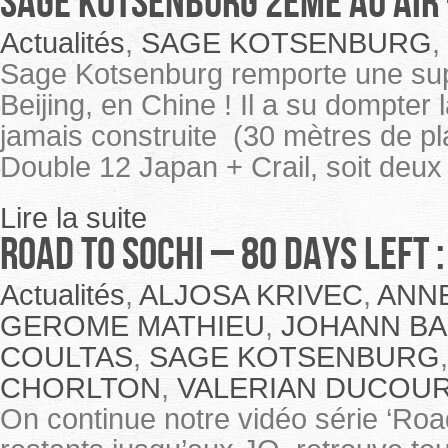
Sage Kotsenburg 2ème au Air 
Actualités
,
SAGE KOTSENBURG
,
Sage Kotsenburg remporte une supe
Beijing, en Chine ! Il a su dompter 
jamais construite (30 mètres de pla
Double 12 Japan + Crail, soit deux
Lire la suite
ROAD TO SOCHI – 80 Days Left
Actualités
,
ALJOSA KRIVEC
,
ANN
GEROME MATHIEU
,
JOHANN BA
COULTAS
,
SAGE KOTSENBURG
CHORLTON
,
VALERIAN DUCOUR
On continue notre vidéo série ‘Road