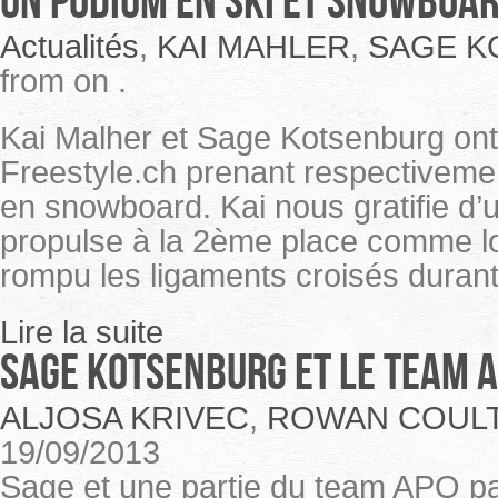
Un podium en ski et snowboar
Actualités
,
KAI MAHLER
,
SAGE K
from on .
Kai Malher et Sage Kotsenburg ont 
Freestyle.ch prenant respectivemen
en snowboard. Kai nous gratifie d’
propulse à la 2ème place comme lor
rompu les ligaments croisés durant
Lire la suite
Sage Kotsenburg et le team 
ALJOSA KRIVEC
,
ROWAN COUL
19/09/2013
Sage et une partie du team APO pa