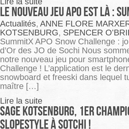
Lire la suite
Le nouveau jeu APO est là : Su
Actualités
,
ANNE FLORE MARXE
KOTSENBURG
,
SPENCER O'BRI
SummitX APO Snow Challenge : jou
d’Or des JO de Sochi Nous sommes
notre nouveau jeu pour smartphon
Challenge ! L’application est le der
snowboard et freeski dans lequel tu
maître […]
Lire la suite
Sage Kotsenburg, 1er Champi
slopestyle à Sotchi !