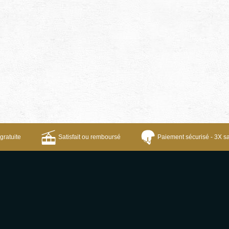
gratuite
Satisfait ou remboursé
Paiement sécurisé - 3X sa