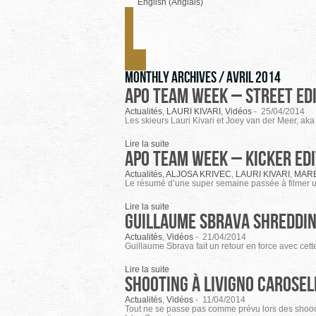
English (Anglais)
Monthly Archives /
avril 2014
APO team week – street edi
Actualités
,
LAURI KIVARI
,
Vidéos
-
25/04/2014
Les skieurs Lauri Kivari et Joey van der Meer, a
Lire la suite
APO team week – Kicker edi
Actualités
,
ALJOSA KRIVEC
,
LAURI KIVARI
,
MARE
Le résumé d’une super semaine passée à filmer une
Lire la suite
GUILLAUME SBRAVA shreddin
Actualités
,
Vidéos
-
21/04/2014
Guillaume Sbrava fait un retour en force avec cett
Lire la suite
Shooting à Livigno Carosel
Actualités
,
Vidéos
-
11/04/2014
Tout ne se passe pas comme prévu lors des shoooti