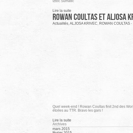
Iztoc Sumatic
Lire la suite
Rowan Coultas et Aljosa Kr
Actualités
,
ALJOSA KRIVEC
,
ROWAN COULTAS
-
Quel week-end ! Rowan Coultas finit 2nd des Wor
étoiles au TTR. Bravo les gars !
Lire la suite
Archives
mars 2015
février 2015