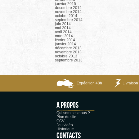
janvier 2015
décembre 2014
novembre 2014
octobre 2014
septembre 2014
juin 2014
mai 2014
avril 2014
mars 2014
février 2014
janvier 2014
décembre 2013
novembre 2013
octobre 2013
septembre 2013
Expédition 48h
Livraison 
A propos
Qui sommes nous ?
Plan du site
CGV
Jeu vidéo
Historique
CONTACTS