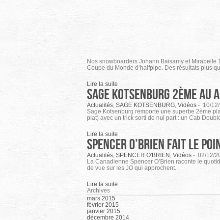
Nos snowboarders Johann Baisamy et Mirabelle Tho
Coupe du Monde d’halfpipe. Des résultats plus qu
Lire la suite
Sage Kotsenburg 2ème au Ai
Actualités
,
SAGE KOTSENBURG
,
Vidéos
-
10/12
Sage Kotsenburg remporte une superbe 2ème place a
plat) avec un trick sorti de nul part : un Cab Doub
Lire la suite
Spencer O’Brien fait le po
Actualités
,
SPENCER O'BRIEN
,
Vidéos
-
02/12/2
La Canadienne Spencer O’Brien raconte le quotidien
de vue sur les JO qui approchent.
Lire la suite
Archives
mars 2015
février 2015
janvier 2015
décembre 2014