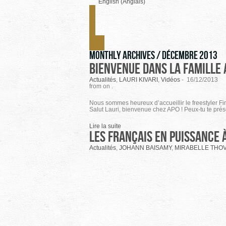
English (Anglais)
Monthly Archives /
décembre 2013
Bienvenue dans la famille A
Actualités
,
LAURI KIVARI
,
Vidéos
-
16/12/2013
from on .
Nous sommes heureux d’accueillir le freestyler Fin
Salut Lauri, bienvenue chez APO ! Peux-tu te prése
Lire la suite
Les Français en puissance 
Actualités
,
JOHANN BAISAMY
,
MIRABELLE THO