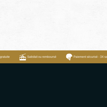
gratuite
Satisfait ou remboursé
Paiement sécurisé - 3X sa