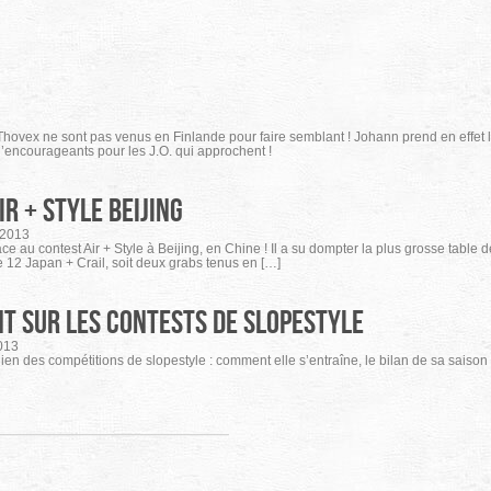
vex ne sont pas venus en Finlande pour faire semblant ! Johann prend en effet l
’encourageants pour les J.O. qui approchent !
r + Style Beijing
/2013
u contest Air + Style à Beijing, en Chine ! Il a su dompter la plus grosse table de
le 12 Japan + Crail, soit deux grabs tenus en […]
int sur les contests de slopestyle
013
 des compétitions de slopestyle : comment elle s’entraîne, le bilan de sa saison 2