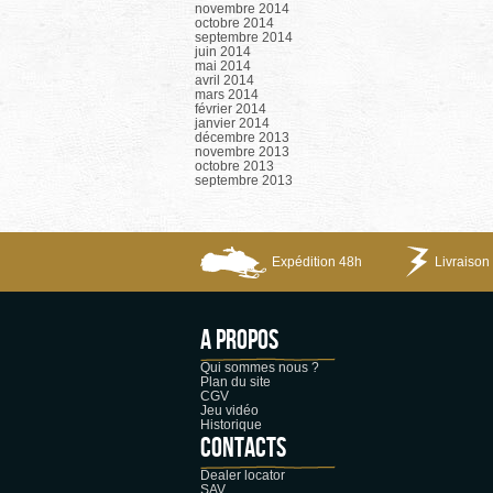
novembre 2014
octobre 2014
septembre 2014
juin 2014
mai 2014
avril 2014
mars 2014
février 2014
janvier 2014
décembre 2013
novembre 2013
octobre 2013
septembre 2013
Expédition 48h
Livraison 
A propos
Qui sommes nous ?
Plan du site
CGV
Jeu vidéo
Historique
CONTACTS
Dealer locator
SAV